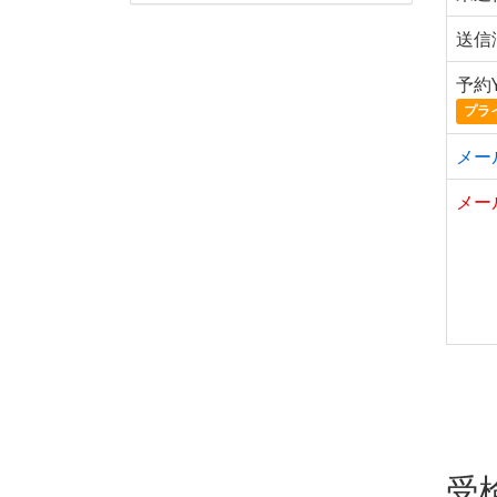
送信
予約Y
プラ
メー
メー
受