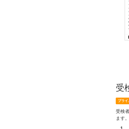
受
プライ
受検
ます
1