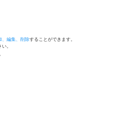
加、編集、削除
することができます。
さい。
。