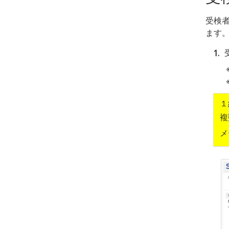
受検
ます
1
１
複
メ