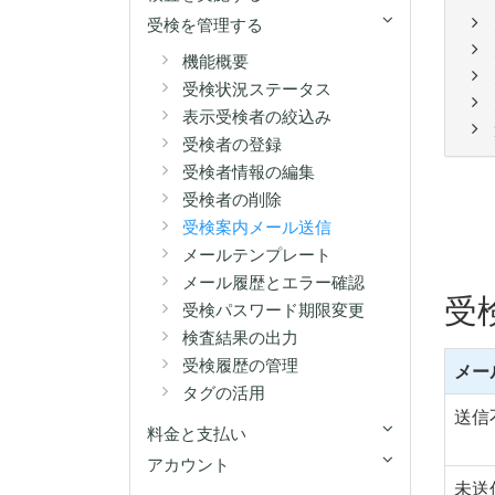
受検を管理する
機能概要
受検状況ステータス
表示受検者の絞込み
受検者の登録
受検者情報の編集
受検者の削除
受検案内メール送信
メールテンプレート
メール履歴とエラー確認
受
受検パスワード期限変更
検査結果の出力
受検履歴の管理
メー
タグの活用
送信
料金と支払い
アカウント
未送