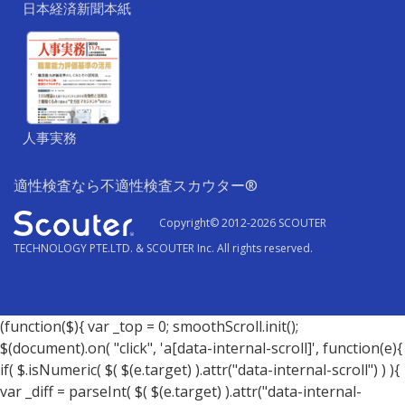
日本経済新聞本紙
人事実務
適性検査なら不適性検査スカウター
®
Copyright© 2012-2026 SCOUTER
TECHNOLOGY PTE.LTD. & SCOUTER Inc. All rights reserved.
(function($){ var _top = 0; smoothScroll.init();
$(document).on( "click", 'a[data-internal-scroll]', function(e){
if( $.isNumeric( $( $(e.target) ).attr("data-internal-scroll") ) ){
var _diff = parseInt( $( $(e.target) ).attr("data-internal-