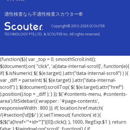
適性検査なら不適性検査スカウター
®
Copyright© 2012-2026 SCOUTER
TECHNOLOGY PTE.LTD. & SCOUTER Inc. All rights reserved.
(function($){ var _top = 0; smoothScroll.init();
$(document).on( "click", 'a[data-internal-scroll]', function(e){
if( $.isNumeric( $( $(e.target) ).attr("data-internal-scroll") ) ){
var _diff = parseInt( $( $(e.target) ).attr("data-internal-
scroll") ); $(document).scrollTop( $( $(e.target).attr("href")
).position().top + _diff ); } }); $('#contents-menu, #contents-
area').fitSidebar({ wrapper : '#page-contents',
responsiveWidth : 800 }); if( location.href.match(
/(#section[\d])$/ ) ){ setTimeout( function( id ){
$($("a[href='"+id+"']")[0]).click(); }, 1000, RegExp.$1 ); return
false; } $(window).on('scroll', function() { if